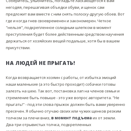
Соберитесь, улыбнитесь, погладьте ласкающегося к вам
негодяя, перешагивая объедки обуви, и щенок сам
предложит вам вместе с ним снять полоску-другую обоев. Вот
где и когда гнев своевременен и закономерен. Четкое
"нельзя", подкрепленное солидным шлепком в момент
преступления будет более действенным средством научения
держаться от хозяйских вещей подальше, хотя бы в вашем
присутствии.
НА ЛЮДЕЙ НЕ ПРЫГАТЬ!
Когда возвращается хозяин с работы, от избытка эмоций
наши маленькие (а это быстро проходит) собачки готовы
залезть на шею. Так вот, постановка лап на членов семьи и
стремление быть повыше - это уже вопрос авторитета. "Не
прыгать!" - под эти слова прыжок должен быть вами уверенно
пресечен. Я обычно отучаю своих или чужих щенков резким
толчком за плечи вниз,
в момент подъема
их от земли.
Два-три отрывистых толчка, подкрепленных