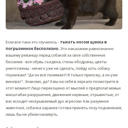
Если все-таки это случилось -
тыкать носом щенка в
погрызенное бесполезно.
Это наказание равнозначно
вашему реваншу перед собакой за свое собственное
бессилие - вся обувь съедена, стены ободраны, цветы
уничтожены - ничего уже не сделать, пойду хоть собаку
поунижаю! "Да он все понимает! Я только прихожу, а он уже
виноват". Знакомо, да? А вы на себя в зеркало посмотрите в
этот момент! Лицо перекошено от мыслей о предполагаемых
масштабах разрушения, движения нервные, отрывистые, от
вас исходит нескрываемый дух агрессии. Как разумное
животное, собачка заранее готова принять позу подчинения,
лишь бы не убили насмерть.