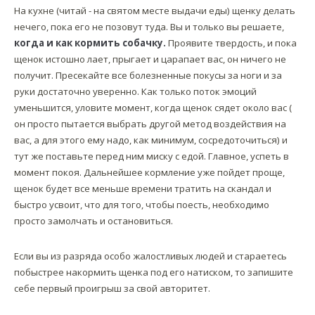
На кухне (читай - на святом месте выдачи еды) щенку делать
нечего, пока его не позовут туда. Вы и только вы решаете,
когда и как кормить собачку.
Проявите твердость, и пока
щенок истошно лает, прыгает и царапает вас, он ничего не
получит. Пресекайте все болезненные покусы за ноги и за
руки достаточно уверенно. Как только поток эмоций
уменьшится, уловите момент, когда щенок сядет около вас (
он просто пытается выбрать другой метод воздействия на
вас, а для этого ему надо, как минимум, сосредоточиться) и
тут же поставьте перед ним миску с едой. Главное, успеть в
момент покоя. Дальнейшее кормление уже пойдет проще,
щенок будет все меньше времени тратить на скандал и
быстро усвоит, что для того, чтобы поесть, необходимо
просто замолчать и остановиться.
Если вы из разряда особо жалостливых людей и стараетесь
побыстрее накормить щенка под его натиском, то запишите
себе первый проигрыш за свой авторитет.