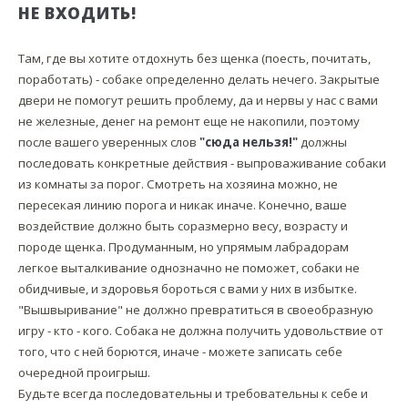
НЕ ВХОДИТЬ!
Там, где вы хотите отдохнуть без щенка (поесть, почитать,
поработать) - собаке определенно делать нечего. Закрытые
двери не помогут решить проблему, да и нервы у нас с вами
не железные, денег на ремонт еще не накопили, поэтому
после вашего уверенных слов
"сюда нельзя!"
должны
последовать конкретные действия - выпроваживание собаки
из комнаты за порог. Смотреть на хозяина можно, не
пересекая линию порога и никак иначе. Конечно, ваше
воздействие должно быть соразмерно весу, возрасту и
породе щенка. Продуманным, но упрямым лабрадорам
легкое выталкивание однозначно не поможет, собаки не
обидчивые, и здоровья бороться с вами у них в избытке.
"Вышвыривание" не должно превратиться в своеобразную
игру - кто - кого. Собака не должна получить удовольствие от
того, что с ней борются, иначе - можете записать себе
очередной проигрыш.
Будьте всегда последовательны и требовательны к себе и