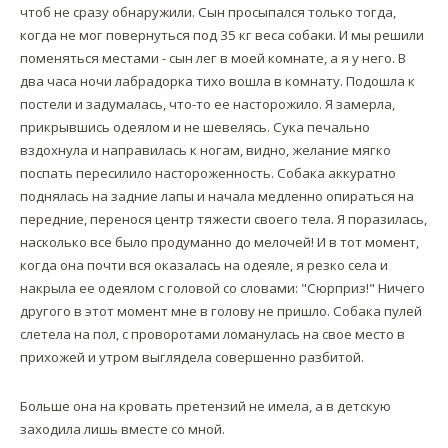
чтоб не сразу обнаружили. Сын просыпался только тогда,
когда не мог повернуться под 35 кг веса собаки. И мы решили
поменяться местами - сын лег в моей комнате, а я у него. В
два часа ночи лабрадорка тихо вошла в комнату. Подошла к
постели и задумалась, что-то ее насторожило. Я замерла,
прикрывшись одеялом и не шевелясь. Сука печально
вздохнула и направилась к ногам, видно, желание мягко
поспать пересилило настороженность. Собака аккуратно
поднялась на задние лапы и начала медленно опираться на
передние, перенося центр тяжести своего тела. Я поразилась,
насколько все было продуманно до мелочей! И в тот момент,
когда она почти вся оказалась на одеяле, я резко села и
накрыла ее одеялом с головой со словами: "Сюрприз!" Ничего
другого в этот момент мне в голову не пришло. Собака пулей
слетела на пол, с проворотами ломанулась на свое место в
прихожей и утром выглядела совершенно разбитой.
Больше она на кровать претензий не имела, а в детскую
заходила лишь вместе со мной.