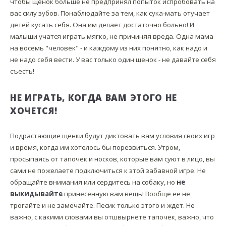
чтобы щенок больше не предпринял попыток испробовать на
вас силу зубов. Понаблюдайте за тем, как сука-мать отучает
детей кусать себя. Она им делает достаточно больно! И
малыши учатся играть мягко, не причиняя вреда. Одна мама
на восемь "человек" - и каждому из них понятно, как надо и
не надо себя вести. У вас только один щенок - не давайте себя
съесть!
НЕ ИГРАТЬ, КОГДА ВАМ ЭТОГО НЕ
ХОЧЕТСЯ!
Подрастающие щенки будут диктовать вам условия своих игр
и время, когда им хотелось бы порезвиться. Утром,
просыпаясь от тапочек и носков, которые вам суют в лицо, вы
сами не пожелаете подключиться к этой забавной игре. Не
обращайте внимания или сердитесь на собаку, но
не
выкидывайте
принесенную вам вещь! Вообще ее не
трогайте и не замечайте. Песик только этого и ждет. Не
важно, с какими словами вы отшвырнете тапочек, важно, что