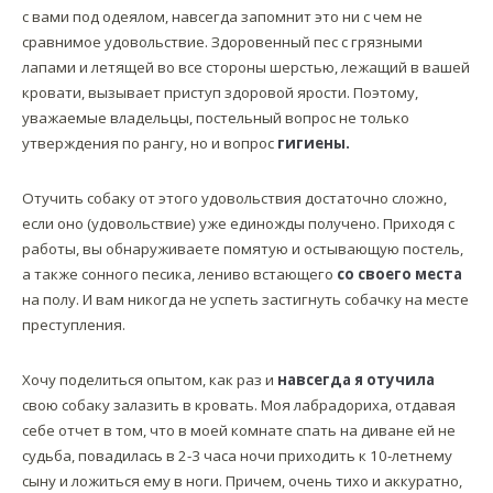
с вами под одеялом, навсегда запомнит это ни с чем не
сравнимое удовольствие. Здоровенный пес с грязными
лапами и летящей во все стороны шерстью, лежащий в вашей
кровати, вызывает приступ здоровой ярости. Поэтому,
уважаемые владельцы, постельный вопрос не только
утверждения по рангу, но и вопрос
гигиены.
Отучить собаку от этого удовольствия достаточно сложно,
если оно (удовольствие) уже единожды получено. Приходя с
работы, вы обнаруживаете помятую и остывающую постель,
а также сонного песика, лениво встающего
со своего места
на полу. И вам никогда не успеть застигнуть собачку на месте
преступления.
Хочу поделиться опытом, как раз и
навсегда я отучила
свою собаку залазить в кровать. Моя лабрадориха, отдавая
себе отчет в том, что в моей комнате спать на диване ей не
судьба, повадилась в 2-3 часа ночи приходить к 10-летнему
сыну и ложиться ему в ноги. Причем, очень тихо и аккуратно,