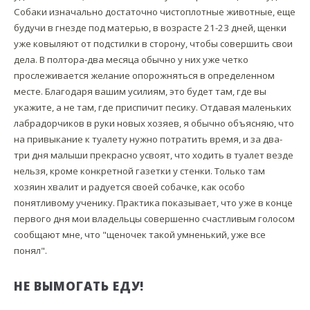
Собаки изначально достаточно чистоплотные животные, еще
будучи в гнезде под матерью, в возрасте 21-23 дней, щенки
уже ковыляют от подстилки в сторону, чтобы совершить свои
дела. В полтора-два месяца обычно у них уже четко
прослеживается желание опорожняться в определенном
месте. Благодаря вашим усилиям, это будет там, где вы
укажите, а не там, где приспичит песику. Отдавая маленьких
лабрадорчиков в руки новых хозяев, я обычно объясняю, что
на привыкание к туалету нужно потратить время, и за два-
три дня малыши прекрасно усвоят, что ходить в туалет везде
нельзя, кроме конкретной газетки у стенки. Только там
хозяин хвалит и радуется своей собачке, как особо
понятливому ученику. Практика показывает, что уже в конце
первого дня мои владельцы совершенно счастливым голосом
сообщают мне, что "щеночек такой умненький, уже все
понял".
НЕ ВЫМОГАТЬ ЕДУ!