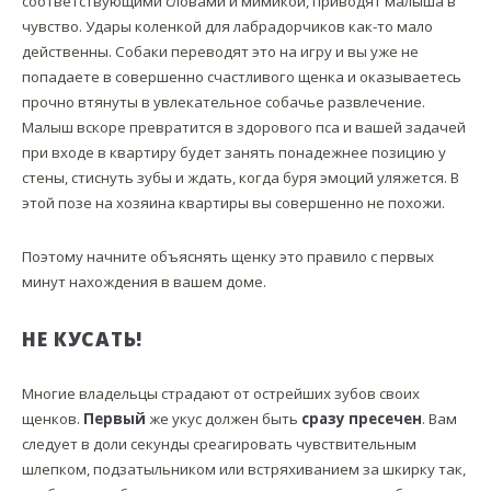
соответствующими словами и мимикой, приводят малыша в
чувство. Удары коленкой для лабрадорчиков как-то мало
действенны. Собаки переводят это на игру и вы уже не
попадаете в совершенно счастливого щенка и оказываетесь
прочно втянуты в увлекательное собачье развлечение.
Малыш вскоре превратится в здорового пса и вашей задачей
при входе в квартиру будет занять понадежнее позицию у
стены, стиснуть зубы и ждать, когда буря эмоций уляжется. В
этой позе на хозяина квартиры вы совершенно не похожи.
Поэтому начните объяснять щенку это правило с первых
минут нахождения в вашем доме.
НЕ КУСАТЬ!
Многие владельцы страдают от острейших зубов своих
щенков.
Первый
же укус должен быть
сразу пресечен
. Вам
следует в доли секунды среагировать чувствительным
шлепком, подзатыльником или встряхиванием за шкирку так,