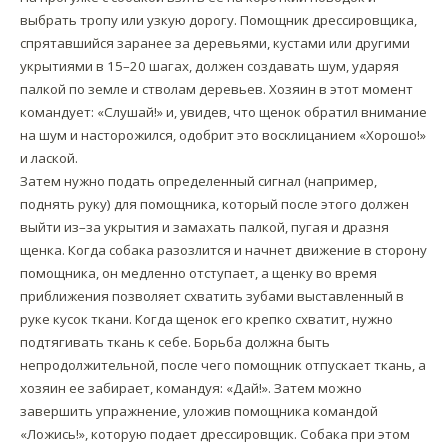
выбрать тропу или узкую дорогу. Помощник дрессировщика,
спрятавшийся заранее за деревьями, кустами или другими
укрытиями в 15–20 шагах, должен создавать шум, ударяя
палкой по земле и стволам деревьев. Хозяин в этот момент
командует: «Слушай!» и, увидев, что щенок обратил внимание
на шум и насторожился, одобрит это восклицанием «Хорошо!»
и лаской.
Затем нужно подать определенный сигнал (например,
поднять руку) для помощника, который после этого должен
выйти из–за укрытия и замахать палкой, пугая и дразня
щенка. Когда собака разозлится и начнет движение в сторону
помощника, он медленно отступает, а щенку во время
приближения позволяет схватить зубами выставленный в
руке кусок ткани. Когда щенок его крепко схватит, нужно
подтягивать ткань к себе. Борьба должна быть
непродолжительной, после чего помощник отпускает ткань, а
хозяин ее забирает, командуя: «Дай!». Затем можно
завершить упражнение, уложив помощника командой
«Ложись!», которую подает дрессировщик. Собака при этом