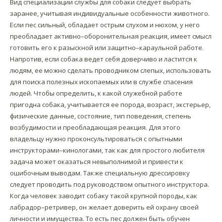
Вид специализации службы для собаки следует выбрать
заранее, учитывая индивидуальные особенности животного.
Если пес сильный, обладает острым слухом и нюхом, у него
преобладает активно–оборонительная реакция, имеет смысл
готовить его к разыскной или защитно–караульной работе.
Напротив, если собака ведет себя доверчиво и ластится к
людям, ее можно сделать проводником слепых, использовать
для поиска полезных ископаемых или в службе спасения
людей. Чтобы определить, к какой служебной работе
пригодна собака, учитывается ее порода, возраст, экстерьер,
физические данные, состояние, тип поведения, степень
возбудимости и преобладающая реакция. Для этого
владельцу нужно проконсультироваться с опытными
инструкторами–кинологами, так как для простого любителя
задача может оказаться невыполнимой и привести к
ошибочным выводам. Также специальную дрессировку
следует проводить под руководством опытного инструктора.
Когда человек заводит собаку такой крупной породы, как
лабрадор–ретривер, он желает доверить ей охрану своей
личности и имущества. То есть пес должен быть обучен