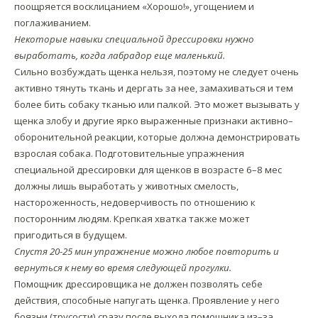
поощряется восклицанием «Хорошо!», угощением и
поглаживанием.
Некоторые навыки специальной дрессировки нужно
выработать, когда лабрадор еще маленький.
Сильно возбуждать щенка нельзя, поэтому не следует очень
активно тянуть ткань и дергать за нее, замахиваться и тем
более бить собаку тканью или палкой. Это может вызывать у
щенка злобу и другие ярко выраженные признаки активно–
оборонительной реакции, которые должна демонстрировать
взрослая собака. Подготовительные упражнения
специальной дрессировки для щенков в возрасте 6–8 мес
должны лишь выработать у животных смелость,
настороженность, недоверчивость по отношению к
посторонним людям. Крепкая хватка также может
пригодиться в будущем.
Спустя 20-25 мин упражнение можно любое повторить и
вернуться к нему во время следующей прогулки.
Помощник дрессировщика не должен позволять себе
действия, способные напугать щенка. Проявление у него
боязни (трусости) сразу после выхода помощника из–за