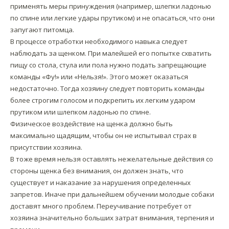
применять меры принуждения (например, шлепки ладонью
по спине или легкие удары прутиком) и не опасаться, что они
запугают питомца.
В процессе отработки необходимого навыка следует
наблюдать за щенком. При малейшей его попытке схватить
пищу со стола, стула или пола нужно подать запрещающие
команды «Фу!» или «Нельзя!». Этого может оказаться
недостаточно. Тогда хозяину следует повторить команды
более строгим голосом и подкрепить их легким ударом
прутиком или шлепком ладонью по спине.
Физическое воздействие на щенка должно быть
максимально щадящим, чтобы он не испытывал страх в
присутствии хозяина.
В тоже время нельзя оставлять нежелательные действия со
стороны щенка без внимания, он должен знать, что
существует и наказание за нарушения определенных
запретов. Иначе при дальнейшем обучении молодые собаки
доставят много проблем. Переучивание потребует от
хозяина значительно больших затрат внимания, терпения и