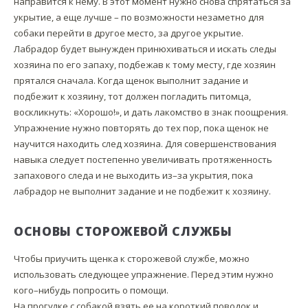
направится к нему. В этот момент нужно снова спрятаться за
укрытие, а еще лучше – по возможности незаметно для
собаки перейти в другое место, за другое укрытие.
Лабрадор будет вынужден принюхиваться и искать следы
хозяина по его запаху, подбежав к тому месту, где хозяин
прятался сначала. Когда щенок выполнит задание и
подбежит к хозяину, тот должен погладить питомца,
воскликнуть: «Хорошо!», и дать лакомство в знак поощрения.
Упражнение нужно повторять до тех пор, пока щенок не
научится находить след хозяина. Для совершенствования
навыка следует постепенно увеличивать протяженность
запахового следа и не выходить из–за укрытия, пока
лабрадор не выполнит задание и не подбежит к хозяину.
ОСНОВЫ СТОРОЖЕВОЙ СЛУЖБЫ
Чтобы приучить щенка к сторожевой службе, можно
использовать следующее упражнение. Перед этим нужно
кого–нибудь попросить о помощи.
На прогулке с собакой взять ее на короткий поводок и