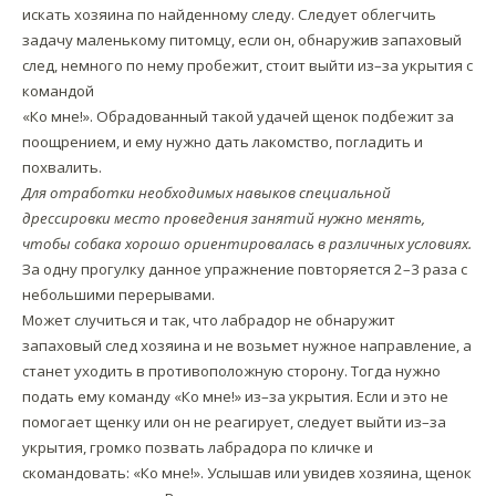
искать хозяина по найденному следу. Следует облегчить
задачу маленькому питомцу, если он, обнаружив запаховый
след, немного по нему пробежит, стоит выйти из–за укрытия с
командой
«Ко мне!». Обрадованный такой удачей щенок подбежит за
поощрением, и ему нужно дать лакомство, погладить и
похвалить.
Для отработки необходимых навыков специальной
дрессировки место проведения занятий нужно менять,
чтобы собака хорошо ориентировалась в различных условиях.
За одну прогулку данное упражнение повторяется 2–3 раза с
небольшими перерывами.
Может случиться и так, что лабрадор не обнаружит
запаховый след хозяина и не возьмет нужное направление, а
станет уходить в противоположную сторону. Тогда нужно
подать ему команду «Ко мне!» из–за укрытия. Если и это не
помогает щенку или он не реагирует, следует выйти из–за
укрытия, громко позвать лабрадора по кличке и
скомандовать: «Ко мне!». Услышав или увидев хозяина, щенок