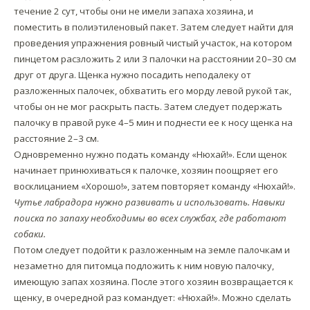
течение 2 сут, чтобы они не имели запаха хозяина, и
поместить в полиэтиленовый пакет. Затем следует найти для
проведения упражнения ровный чистый участок, на котором
пинцетом расзложить 2 или 3 палочки на расстоянии 20–30 см
друг от друга. Щенка нужно посадить неподалеку от
разложенных палочек, обхватить его морду левой рукой так,
чтобы он не мог раскрыть пасть. Затем следует подержать
палочку в правой руке 4–5 мин и поднести ее к носу щенка на
расстояние 2–3 см.
Одновременно нужно подать команду «Нюхай!». Если щенок
начинает принюхиваться к палочке, хозяин поощряет его
восклицанием «Хорошо!», затем повторяет команду «Нюхай!».
Чутье лабрадора нужно развивать и использовать. Навыки
поиска по запаху необходимы во всех службах, где работают
собаки.
Потом следует подойти к разложенным на земле палочкам и
незаметно для питомца подложить к ним новую палочку,
имеющую запах хозяина. После этого хозяин возвращается к
щенку, в очередной раз командует: «Нюхай!». Можно сделать