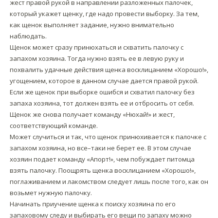
жест правой рукой в направлении разложенных палочек,
который укажет щенку, где надо провести выборку. За тем,
как щенок выполняет задание, нужно внимательно
наблюдать.
Щенок может сразу принюхаться и схватить палочку с
запахом хозяина. Тогда нужно взять ее в левую руку и
похвалить удачные действия щенка восклицанием «Хорошо!»,
угощением, которое в данном случае дается правой рукой.
Если же щенок при выборке ошибся и схватил палочку без
запаха хозяина, тот должен взять ее и отбросить от себя.
Щенок же снова получает команду «Нюхай!» и жест,
соответствующий команде.
Может случиться и так, что щенок принюхивается к палочке с
запахом хозяина, но все–таки не берет ее. В этом случае
хозяин подает команду «Апорт!», чем побуждает питомца
взять палочку. Поощрять щенка восклицанием «Хорошо!»,
поглаживанием и лакомством следует лишь после того, как он
возьмет нужную палочку.
Начинать приучение щенка к поиску хозяина по его
запаховому следу и выбирать его вещи по запаху можно